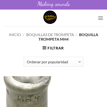
Making sounds
Saltar
al
contenido
INICIO
/
BOQUILLAS DE TROMPETA
/
BOQUILLA
TROMPETA MH4
FILTRAR
Añadir
a la
lista de
deseos