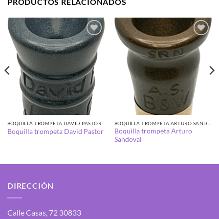
PRODUCTOS RELACIONADOS
Añadir
Añadir
a la
a la
lista de
lista de
deseos
deseos
BOQUILLA TROMPETA DAVID PASTOR
BOQUILLA TROMPETA ARTURO SANDOVAL
Boquilla trompeta Arturo
Boquilla trompeta David Pastor
Sandoval
DIRECCIÓN
Calle Casas, 72 30833